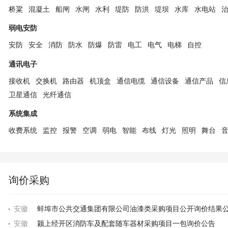
桥粱
混凝土
船闸
水闸
水利
堤防
防洪
堤坝
水库
水电站
弱电安防
安防
安全
消防
防水
防爆
防雷
电工
电气
电梯
自控
通讯电子
接收机
交换机
路由器
机顶盒
通信电缆
通信设备
通信产品
信
卫星通信
光纤通信
系统集成
收费系统
监控
报警
空调
弱电
智能
布线
灯光
照明
舞台
询价采购
安徽
蚌埠市公共交通集团有限公司油漆类采购项目公开询价结果
安徽
颍上经开区消防车及配套随车器材采购项目一包询价公告