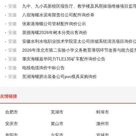
安徽
安徽
八宿海螺水泥有限责任公司配件询价单
安徽
张家港海螺公司管材配件询价公示
安徽
英德海螺2026年树木分类出售询价
安徽
安徽水利水电职业技术学院亚太公司排烟系统清洗项目询价
安徽
安徽
肇庆海螺嘉华同力TLE135矿车配件询价公告
安徽
电线电缆询价中标公告
安徽
芜湖海螺挤出装备公司pvc模具采购询价
友情链接
合肥市
芜湖市
蚌埠市
安庆市
黄山市
滁州市
阜阳市
六安市
宣城市