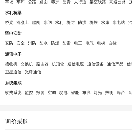
车场
车库
公路
路面
养护
沥青
人行道
架空线路
高速公路
水利桥梁
桥粱
混凝土
船闸
水闸
水利
堤防
防洪
堤坝
水库
水电站
弱电安防
安防
安全
消防
防水
防爆
防雷
电工
电气
电梯
自控
通讯电子
接收机
交换机
路由器
机顶盒
通信电缆
通信设备
通信产品
信
卫星通信
光纤通信
系统集成
收费系统
监控
报警
空调
弱电
智能
布线
灯光
照明
舞台
询价采购