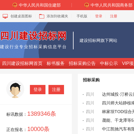
中华人民共和国住建部
中华人民共和国商务部
创建桌面图标
添加到收藏夹
手机版
登录
注册
四川建设招标网
建设招标网
旗下网站
建设行业专业招标采购信息平台
四川建设招标网首页
标书服务
招标采购公告
中标公示
VIP
招标采购
登录
注册
四川
达州城投·汀桥云
四川
四川师大站静桉
四川
1389346条
标讯数据：
四川
晟能、干龙潭等
10000条
四川
中江凯驰汽车有
正在报名：