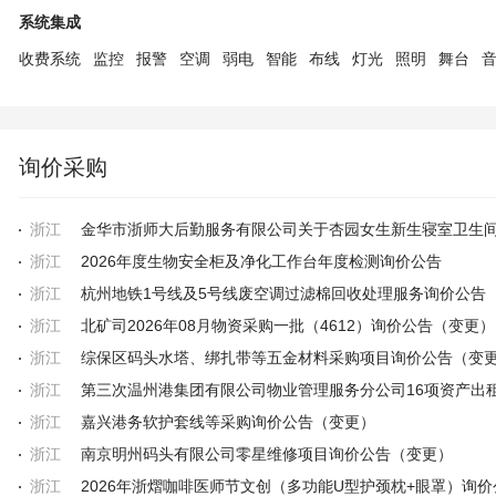
系统集成
收费系统
监控
报警
空调
弱电
智能
布线
灯光
照明
舞台
询价采购
浙江
浙江
2026年度生物安全柜及净化工作台年度检测询价公告
浙江
杭州地铁1号线及5号线废空调过滤棉回收处理服务询价公告
浙江
北矿司2026年08月物资采购一批（4612）询价公告（变更）
浙江
综保区码头水塔、绑扎带等五金材料采购项目询价公告（变
浙江
浙江
嘉兴港务软护套线等采购询价公告（变更）
浙江
南京明州码头有限公司零星维修项目询价公告（变更）
浙江
2026年浙熠咖啡医师节文创（多功能U型护颈枕+眼罩）询价