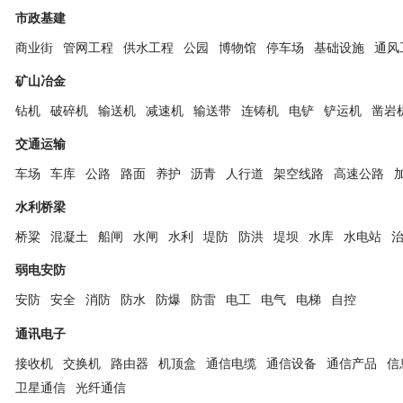
市政基建
商业街
管网工程
供水工程
公园
博物馆
停车场
基础设施
通风
矿山冶金
钻机
破碎机
输送机
减速机
输送带
连铸机
电铲
铲运机
凿岩
交通运输
车场
车库
公路
路面
养护
沥青
人行道
架空线路
高速公路
水利桥梁
桥粱
混凝土
船闸
水闸
水利
堤防
防洪
堤坝
水库
水电站
弱电安防
安防
安全
消防
防水
防爆
防雷
电工
电气
电梯
自控
通讯电子
接收机
交换机
路由器
机顶盒
通信电缆
通信设备
通信产品
信
卫星通信
光纤通信