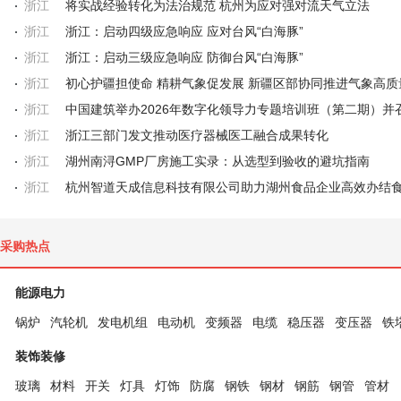
浙江
将实战经验转化为法治规范 杭州为应对强对流天气立法
浙江
浙江：启动四级应急响应 应对台风“白海豚”
浙江
浙江：启动三级应急响应 防御台风“白海豚”
浙江
浙江
浙江
浙江三部门发文推动医疗器械医工融合成果转化
浙江
湖州南浔GMP厂房施工实录：从选型到验收的避坑指南
浙江
采购热点
能源电力
锅炉
汽轮机
发电机组
电动机
变频器
电缆
稳压器
变压器
铁
装饰装修
玻璃
材料
开关
灯具
灯饰
防腐
钢铁
钢材
钢筋
钢管
管材