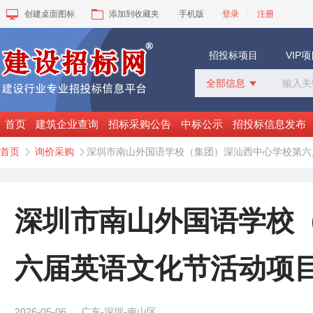
创建桌面图标
添加到收藏夹
手机版
登录
注册
招投标项目
VIP
全部信息

全部信息
招标采购
首页
建筑企业查询
招标采购公告
中标公示
招投标信息发布
中标公示
首页
询价采购
深圳市南山外国语学校（集团）深汕西中心学校第六


变更公告
拟建工程
建设快讯
VIP项目
深圳市南山外国语学校
询价采购
谈判采购
六届英语文化节活动项
2026-05-06
广东-深圳-南山区