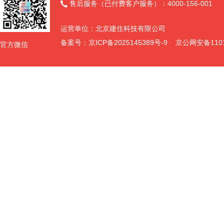
1
售后服务（已付费客户服务）：4000-156-001

障
运营单位：北京建住科技有限公司
2
关
备案号：
京ICP备2025145389号-9
京公网安备11011
官方微信
(二)其他商务要求
工
1
点
1.2投标人必须承担的设备运输、安装调试、验收检测和提供设
备操作说明书、图纸等其他类似的义务。
1.3签订合同后按照服务需求时间，进行服务。
2
关
3
关
3.2中标人逾期交货的，将被没收履约保证金并按主管部门相关
规定处理。
4
关