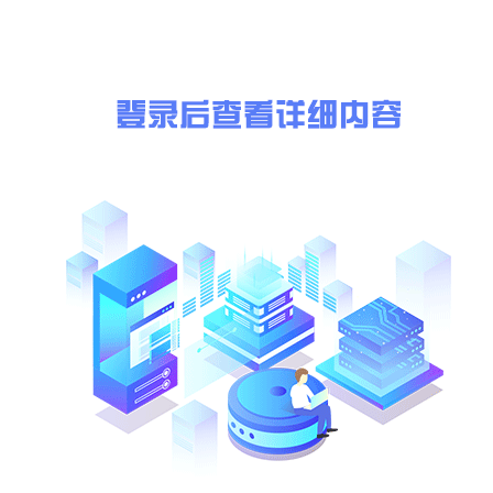
序号
货物名称
数量
1
抽奖箱
2
2
抽奖球
2
3
地标拼图套装
(略)
4
传统节日英文卡片
3
5
节气贴纸（含英语单词）
(略)
6
套圈
(略)
7
传统服饰小贴纸
(略)
8
非遗贴纸（剪纸、脸谱、中国结、皮影）
(略)
9
食物卡片
2
(略)
转盘
2
(略)
空白明信片
(略)
(略)
马克笔
(略)
(略)
涂鸦扇
(略)