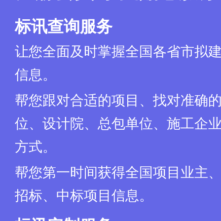
2
抽奖球
彩色抽
3
地标拼图套装
尺寸：
标讯查询服务
4
传统节日英文卡片
(略)
让您全面及时掌握全国各省市拟
5
节气贴纸（含英语单词）
1包贴
6
套圈
内径(
信息。
7
传统服饰小贴纸
1包贴
帮您跟对合适的项目、找对准确
8
非遗贴纸（剪纸、脸谱、中国结、皮影）
小马驹
9
食物卡片
一包(
位、设计院、总包单位、施工企业
(略)
转盘
直径(
方式。
(略)
空白明信片
明信片
(略)
马克笔
(略)
帮您第一时间获得全国项目业主
(略)
涂鸦扇
涂鸦扇
招标、中标项目信息。
(略)
无图案可DIY徽章胸针、涂鸦彩笔
胸章(
(略)
拼图压花器
(略)