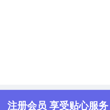
(略)
无图案可DIY徽章胸针、涂鸦彩笔
(略)
(略)
拼图压花器
4
(略)
透明盒子
3
(略)
全国城市印章
(略)
(略)
音响、大屏租赁
2
(略)
舞台设计搭建
1
(略)
摄影
3
(略)
摄像
2
(略)
展板设计制作
(略)
(略)
广告设计
2
(略)
策划服务
1
(略)
嘉宾椅
(略)
序号
货物名称
招标
注册会员 享受贴心服务
1
抽奖箱
线条狗