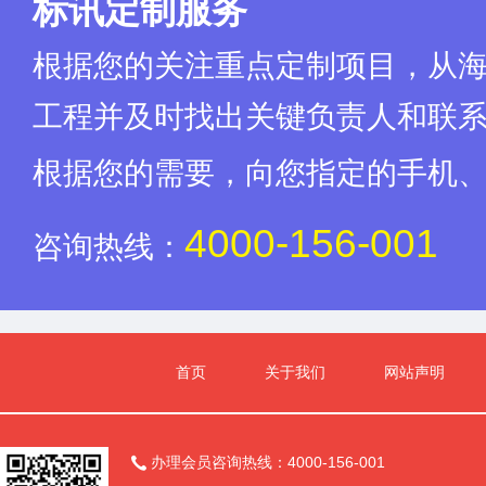
标讯定制服务
(略)
透明盒子
盒子(
(略)
全国城市印章
国内
根据您的关注重点定制项目，从
ZS—
(略)
音响、大屏租赁
(略)
工程并及时找出关键负责人和联
(略)
舞台设计搭建
红色地
根据您的需要，向您指定的手机
(略)
摄影
图片
(略)
摄像
M(
4000-156-001
咨询热线：
(略)
展板设计制作
过道校
(略)
广告设计
(略)
(略)
策划服务
活动
(略)
嘉宾椅
白色
首页
关于我们
网站声明
（四）项目商务要求：
序号
商
(一)活动期间服务要求
办理会员咨询热线：4000-156-001

维