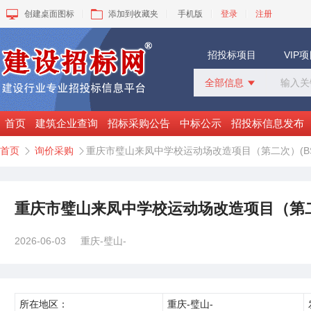
创建桌面图标
添加到收藏夹
手机版
登录
注册
招投标项目
VIP
全部信息

全部信息
招标采购
首页
建筑企业查询
招标采购公告
中标公示
招投标信息发布
中标公示
首页
询价采购
重庆市璧山来凤中学校运动场改造项目（第二次）(BSQ2


变更公告
拟建工程
建设快讯
VIP项目
重庆市璧山来凤中学校运动场改造项目（第二次）
询价采购
谈判采购
2026-06-03
重庆-璧山-
所在地区：
重庆-璧山-