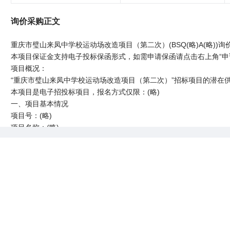
询价采购正文
重庆市璧山来凤中学校运动场改造项目（第二次）(BSQ(略)A(略))询
本项目保证金支持电子投标保函形式，如需申请保函请点击右上角“申
项目概况：
“重庆市璧山来凤中学校运动场改造项目（第二次）”招标项目的潜在供应商应
本项目是电子招投标项目，报名方式仅限：(略)
一、项目基本情况
项目号：(略)
项目名称：(略)
采购方式：(略)
预算金额：(略)
最高限价：(略)
采购需求：
包号：(略)
查看完整内容>>