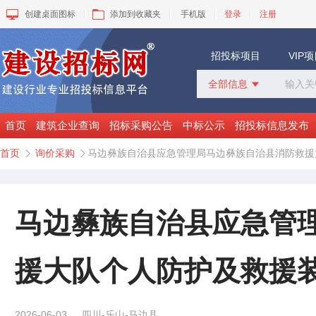
创建桌面图标
添加到收藏夹
手机版
登录
注册
招投标项目
VIP
全部信息

全部信息
招标采购
首页
建筑企业查询
招标采购公告
中标公示
招投标信息发布
中标公示
首页
询价采购
马边彝族自治县应急管理局马边彝族自治县消防救援


变更公告
拟建工程
建设快讯
VIP项目
马边彝族自治县应急管
询价采购
谈判采购
援大队个人防护及救援
2026-06-03
四川-乐山-马边县