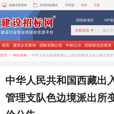
创建桌面图标
添加到收藏夹
手机版
登录
注册
招投标项目
VIP
全部信息

全部信息
招标采购
首页
建筑企业查询
招标采购公告
中标公示
招投标信息发布
中标公示
首页
询价采购
中华人民共和国西藏出入境边防检查总站山南边境管


变更公告
拟建工程
建设快讯
VIP项目
中华人民共和国西藏出
询价采购
谈判采购
管理支队色边境派出所