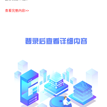
预算金额：(略)
最高限价（如有）：(略)
查看完整内容>>
采购需求：
中华人民共和国西藏出入境边防检查总站山南边境管理支队色边境派
合同履行期限：(略)
本项目(不接受 )联合体投标。
二、申请人的资格要求：
1.满足《中华人民共和国政府采购法》第二十二条规定；
2.落实政府采购政策需满足的资格要求：
无
3.本项目的特定资格要求：(略)
三、获取采购文件
时间：(略)
地点：(略)
方式：(略)
售价：(略)
四、响应文件提交
截止时间：(略)
地点：(略)
五、开启