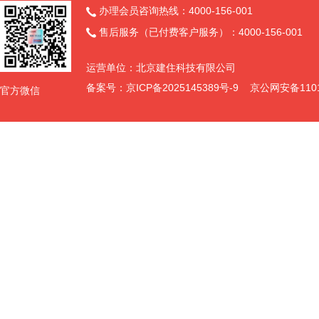
4、对于未预留份额专门面向中小企业的采购项目，以及预留份额项
办理会员咨询热线：4000-156-001

报价给予(略)%~(略)%（工程项目为3%~5%）的扣除，用扣除
售后服务（已付费客户服务）：4000-156-001

采用低价优先法计算价格分的，评标时应当在采用原报价进行评分的基
5、接受大中型企业与小微企业组成联合体或者允许大中型企业向一
运营单位：北京建住科技有限公司
微企业的合同份额占到合同总金额(略)%以上的，采购人、采购代理机
的扣除，用扣除后的价格参加评审。适用招标投标法的政府采购工程
备案号：
京ICP备2025145389号-9
京公网安备11011
官方微信
采用原报价进行评分的基础上增加其价格得分的1%~2%作为其价格分
八、对本次采购提出询问，请按以下方式联系
1.采购人信息
名 称：
查看完整内容>>