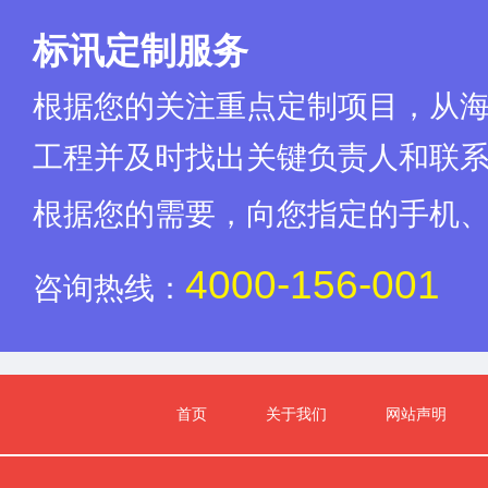
开启时间：(略)
标讯定制服务
地点：(略)
六、公告期限
自本公告发布之日起3个工作日。
根据您的关注重点定制项目，从
七、其他补充事宜
1、本项目实行网上投标，采用电子投标文件。
工程并及时找出关键负责人和联
2、各供应商应在开标前确保成为正式注册入库供应商，并完成CA数
法投标或投标失败等后果由供应商自行承担。如需咨询，请联系新疆-安信C
根据您的需要，向您指定的手机
(略)。
3、供应商将政采云电子交易客户端下载、安装完成后，可通过账号密
使用WIN7及以上操作系统。
4000-156-001
咨询热线：
4、其他事项：
特别提示：
1、采购限额标准以上，(略)万元以下的货物和服务采购项目、(略
业采购。
2、超过(略)万元的货物和服务采购项目，预留该部分采购项目预算总
首页
关于我们
网站声明
(略)%。
3、超过(略)万元的工程采购项目中适宜由中小企业提供的，预留该部
业的比例不低于(略)%。