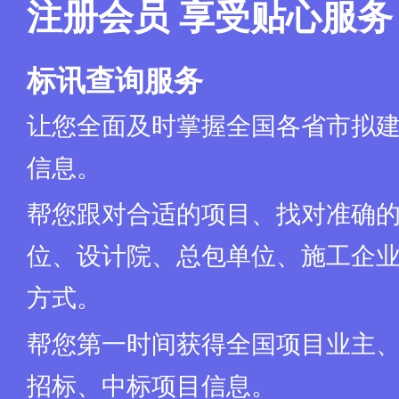
标项名称：(略)
注册会员 享受贴心服务
数量：(略)
预算金额（元）：(略)
简要规格描述：(略)
标讯查询服务
备注：
合同履约期限：(略)
让您全面及时掌握全国各省市拟
本项目（否）接受联合体投标。
二、申请人的资格要求：
信息。
1.满足《中华人民共和国政府采购法》第二十二条规定；
2.落实政府采购政策需满足的资格要求：(略)
帮您跟对合适的项目、找对准确
3.本项目的特定资格要求：(略)
三、获取采购文件
时间：(略)
位、设计院、总包单位、施工企业
地点：(略)
方式：(略)
方式。
售价（元）：(略)
四、响应文件提交（上传）
帮您第一时间获得全国项目业主
截止时间：(略)
地点：(略)
招标、中标项目信息。
五、响应文件开启