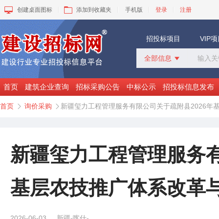
创建桌面图标
添加到收藏夹
手机版
登录
注册
招投标项目
VIP
全部信息

全部信息
招标采购
首页
建筑企业查询
招标采购公告
中标公示
招投标信息发布
中标公示
首页
询价采购
新疆玺力工程管理服务有限公司关于疏附县2026年


变更公告
拟建工程
建设快讯
VIP项目
新疆玺力工程管理服务有
询价采购
谈判采购
基层农技推广体系改革
2026-06-03
新疆-喀什-