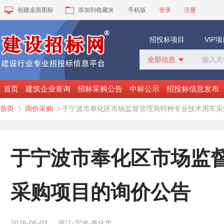
创建桌面图标
添加到收藏夹
手机版
登录
注册
招投标项目
VIP
全部信息

全部信息
招标采购
首页
建筑企业查询
招标采购公告
中标公示
招投标信息发布
中标公示
首页
询价采购
于宁波市奉化区市场监督管理局特种专业技术用车采


变更公告
拟建工程
建设快讯
VIP项目
于宁波市奉化区市场监
询价采购
谈判采购
采购项目的询价公告
2026-06-03
浙江-宁波-奉化市