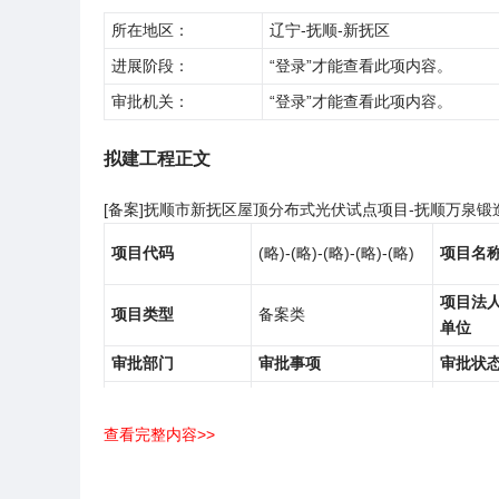
所在地区：
辽宁-抚顺-新抚区
进展阶段：
“登录”才能查看此项内容。
审批机关：
“登录”才能查看此项内容。
拟建工程正文
[备案]抚顺市新抚区屋顶分布式光伏试点项目-抚顺万泉锻
项目代码
(略)-(略)-(略)-(略)-(略)
项目名
项目法
项目类型
备案类
单位
审批部门
审批事项
审批状
抚顺市新抚区发展
内资（非工业技改）项
批复办
和改革局
目备案审批
查看完整内容>>