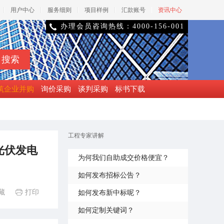
用户中心
服务细则
项目样例
汇款账号
资讯中心
办理会员咨询热线：4000-156-001

筑企业并购
询价采购
谈判采购
标书下载
工程专家讲解
光伏发电
为何我们自助成交价格便宜？
如何发布招标公告？
藏
打印
如何发布新中标呢？

如何定制关键词？