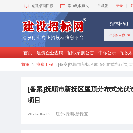
创建桌面图标
添加到收藏夹
手机版
登录
招投标项目
全部信息

全部信息
招标采购
首页
建筑企业查询
招标采购公告
中标公示
招投
中标公示
首页
拟建工程
[备案]抚顺市新抚区屋顶分布式光伏试点


变更公告
拟建工程
建设快讯
VIP项目
[备案]抚顺市新抚区屋顶分布式光伏
询价采购
项目
谈判采购
2026-06-03
辽宁-抚顺-新抚区