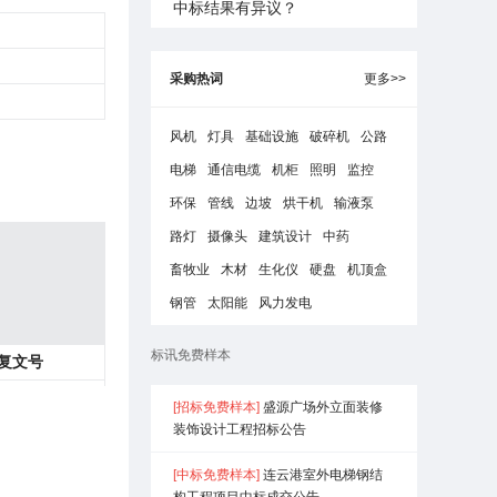
中标结果有异议？
采购热词
更多>>
风机
灯具
基础设施
破碎机
公路
电梯
通信电缆
机柜
照明
监控
环保
管线
边坡
烘干机
输液泵
路灯
摄像头
建筑设计
中药
畜牧业
木材
生化仪
硬盘
机顶盒
钢管
太阳能
风力发电
标讯免费样本
复文号
发改备
[招标免费样本]
盛源广场外立面装修
(略)〕(略)号
装饰设计工程招标公告
[中标免费样本]
连云港室外电梯钢结
构工程项目中标成交公告