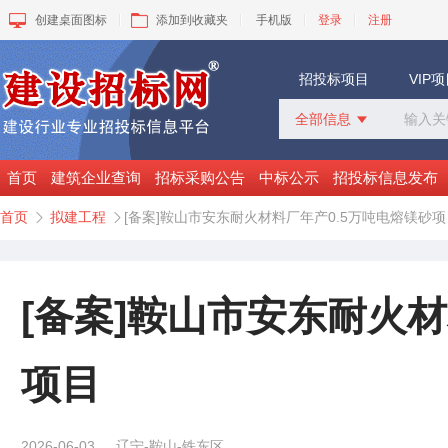
创建桌面图标
添加到收藏夹
手机版
登录
注册
招投标项目
VIP
全部信息

全部信息
招标采购
首页
建筑企业查询
招标采购公告
中标公示
招投标信息发布
中标公示
首页
拟建工程
[备案]鞍山市安东耐火材料厂年产0.5万吨电熔镁砂项


变更公告
拟建工程
建设快讯
VIP项目
[备案]鞍山市安东耐火材
询价采购
谈判采购
项目
2026-06-03
辽宁-鞍山-铁东区