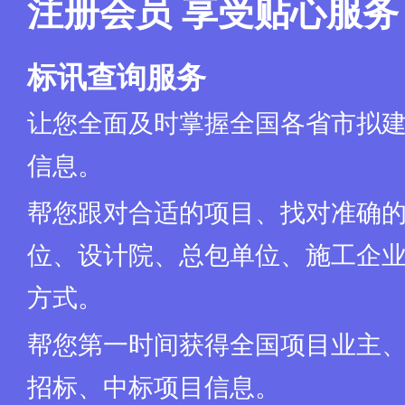
注册会员 享受贴心服务
③本项目对近2年内（从提交投标文件截止之日起倒算）在本项目招
约担保情形的投标人采用（采用或不采用）否决性惩戒方式；
④本项目对近3年内（从提交投标文件截止之日起倒算）受到雄安新区
标讯查询服务
（采用或不采用）否决性惩戒方式；
⑤本项目对因违反工程质量、安全生产管理规定，或者因串通投标、
让您全面及时掌握全国各省市拟
部门立案调查的投标人采用（采用或不采用）否决性惩戒方式。
（5）不得存在下述法律法规禁止的情形：
a.投标人为招标人不具有独立法人资格的附属机构（单位）；
信息。
b.投标人与招标人存在利害关系可能影响招标公正性；
c.投标人单位负责人与同一标段或者未划分标段的同一招标项目的其
帮您跟对合适的项目、找对准确
d.投标人与同一标段或者未划分标段的同一招标项目的其他投标人存
e.投标人为同一标段或者未划分标段的同一招标项目的代建人；
位、设计院、总包单位、施工企业
f.投标人为同一标段或者未划分标段的同一招标项目的招标代理机构
g.投标人与同一标段或者未划分标段的同一招标项目的代建人或招标
方式。
h.投标人与同一标段或者未划分标段的同一招标项目的代建人或招标
i.投标人被依法暂停或者取消雄安新区投标资格；
帮您第一时间获得全国项目业主
j.投标人被责令停业，暂扣或吊销执照，或吊销资质证书；
k.投标人进入清算程序，或被宣告破产，或其他丧失履约能力的情形
招标、中标项目信息。
l.投标人在近三年内（从投标文件递交截止之日起倒算）有骗取中标