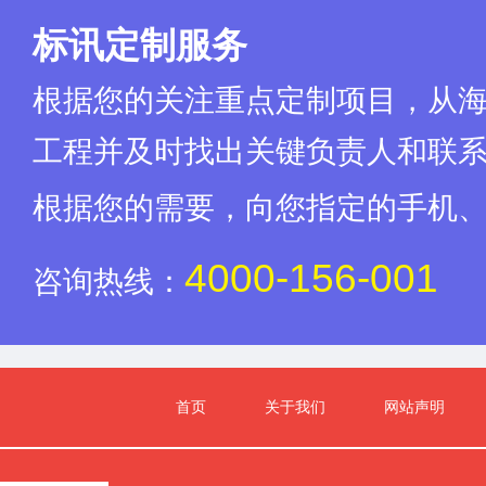
机关出具的有关法律文书为准）；
m.投标人被市场监督管理部门在国家企业信用信息公示系统中列入严
标讯定制服务
n.投标人被最高人民法院在“信用中国”网站（www.creditchina.go
o.在近三年内（从招标公告发布之日起倒算）投标人或其法定代表人
根据您的关注重点定制项目，从
p.近一年内（从投标文件递交截止之日起倒算）投标人因串通投标、
q.投标人因违反工程质量、安全生产管理规定等原因被给予行政处罚且在处罚期内
工程并及时找出关键负责人和联
罚期限为准，未列明处罚期限的视同不在处罚期内）；
r.投标人因拖欠工人工资被有关部门责令改正而未改正或被列入拖欠工
根据您的需要，向您指定的手机
（www.creditchina.gov.cn）严重拖欠农民工工资失信主体的为准）；
s.投标人在同一标段或者未划分标段的同一招标项目投标中存在串通
t.被中国华电集团有限公司系统内评价为履约不合格或不良行为供应
4000-156-001
咨询热线：
动）（上述招标公告“信誉要求”②项的修改为本条）；
u.投标人被“全国建筑市场监管公共服务平台”网站（jzsc.mohurd.
v.投标人以弄虚作假方式骗取中标被给予行政处罚且在处罚期内的（以“信用中国
列明处罚期限的视同不在处罚期内）；
w.投标人在近三年内（从投标文件递交截止之日起倒算）有骗取中标
机关出具的有关法律文书为准）,行政处罚决定或最终法律文书中需明确
首页
关于我们
网站声明
述情形）（上述招标公告“不得存在下述法律法规禁止的情形”l项修改
x.在雄安新区招标范围内，因涉嫌围标、串通投标被立案调查，尚未
y.近三年内（从投标文件递交截止之日起倒算）投标人因串通投标、