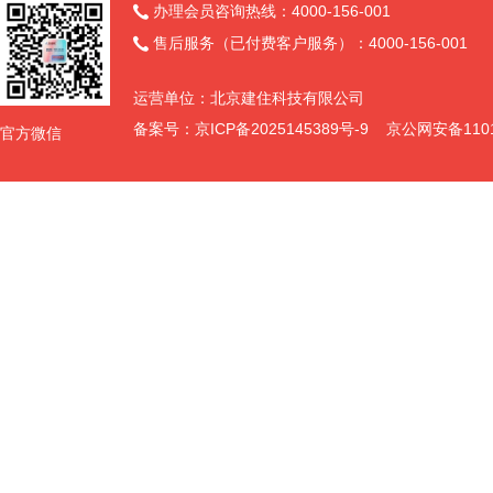
办理会员咨询热线：4000-156-001

料以投标文件递交截止当日“信用中国”网站（www.creditchina.
（www.creditchina.gov.cn）公布的行政处罚决定日期为准
售后服务（已付费客户服务）：4000-156-001

z.投标人因拖欠工人工资被有关部门责令改正而未改正或被列入拖欠
的“信用中国”网站（www.creditchina.gov.cn）“拖欠农
运营单位：北京建住科技有限公司
形”r项修改为本条）；
备案号：
京ICP备2025145389号-9
京公网安备11011
官方微信
A.投标人为电子招标投标交易平台的运营机构，以及与该机构有控股
B.在近三年内（从招标公告发布之日起倒算）投标人或其法定代表人
法律文书为准）（上述招标公告“不得存在下述法律法规禁止的情形”
C.投标人为本项目的图审单位及与其有任何隶属关系或其他利害关系
以上t、u、v、w、x、y、z、A、B、C与“信誉要求”不一致的，以t、
上述法律法规禁止情形的评审方式为公开承诺制，接受社会监督。若
守“谁主张、谁举证”原则的前提下可通过“交易平台”在“投诉与答复
表规定的行政监督部门投诉。
（6）本次招标不接受（接受或不接受）联合体投标。
（7）技术成果经济补偿：(略)
（8）其他要求：(略)
各投标人对多个标段提出投标时，最多允许中标/（具体数量）个标段
4. 评标办法
本次招标采用综合评估法。