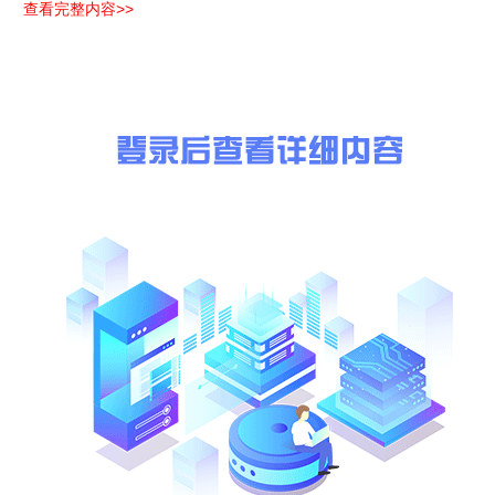
查看完整内容>>
2.1 项目建设地点：(略)
2.2主要建设内容及规模：(略)
项目采取分期开发模式，一期工程建设范围：(略)
2.3本项目精装修面积暂定(略).9万平方米，一期精装修面积暂定(略
面积暂定0.2万平方米），二期精装修面积暂定6.1万平方米（其中
筑平面方案的逐步深入进行适当调整，以上数据以相关部门最终审定
2.4招标范围：(略)
投标人需聘请行业领先、具备相应资质或业绩的专业顾问团队，提供
光照明、标识标牌、电梯轿厢等设计顾问服务，提供正式成果文件，
2.5服务要求
满足招标人设计任务书要求，设计深度满足《建筑工程设计文件编制深
2.6设计服务期限：(略)
方案设计阶段：(略)
初步设计阶段：(略)
施工图设计阶段：(略)
以上各阶段完成时间不包含业主确认成果及政府报批时间，此节点为
2.7标段划分：(略)
2.8最高投标限价(略)万元。
3. 投标人资格要求