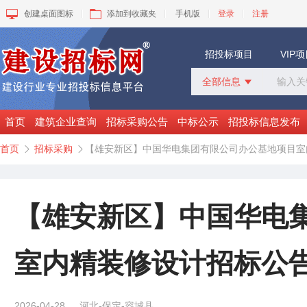
创建桌面图标
添加到收藏夹
手机版
登录
注册
招投标项目
VIP
全部信息

全部信息
招标采购
首页
建筑企业查询
招标采购公告
中标公示
招投标信息发布
中标公示
首页
招标采购
【雄安新区】中国华电集团有限公司办公基地项目室


变更公告
拟建工程
建设快讯
VIP项目
【雄安新区】中国华电
询价采购
谈判采购
室内精装修设计招标公
2026-04-28
河北-保定-容城县