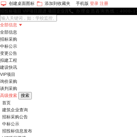
创建桌面图标
添加到收藏夹
手机版
登录
注册
招投标项目
VIP项目跟进
项目企业库
办理会员咨询热线：4000-156

全部信息

全部信息
招标采购
中标公示
变更公告
拟建工程
建设快讯
VIP项目
询价采购
谈判采购
高级搜索
首页
建筑企业查询
招标采购公告
中标公示
招投标信息发布