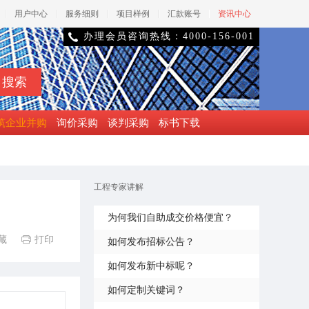
用户中心
服务细则
项目样例
汇款账号
资讯中心
办理会员咨询热线：4000-156-001

筑企业并购
询价采购
谈判采购
标书下载
工程专家讲解
为何我们自助成交价格便宜？
藏
打印

如何发布招标公告？
如何发布新中标呢？
如何定制关键词？