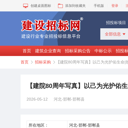
创建桌面图标
添加到收藏夹
手机版
登录
招投标项目
全部信息

全部信息
招标采购
首页
建筑企业查询
招标采购公告
中标公示
招投
中标公示
首页
招标采购
【建院80周年写真】以己为光护佑生命


变更公告
拟建工程
建设快讯
VIP项目
【建院80周年写真】以己为光护佑
询价采购
谈判采购
2026-05-12
河北-邯郸-邯郸县
所在地区：
河北-邯郸-邯郸县