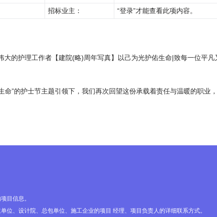
招标业主：
“登录”才能查看此项内容。
又伟大的护理工作者【建院(略)周年写真】以己为光护佑生命|致每一位平
护生命”的护士节主题引领下，我们再次回望这份承载着责任与温暖的职业
用户登录

的项目信息。

单位、设计院、总包单位、施工企业的项目 经理、项目负责人的详细联系方式。