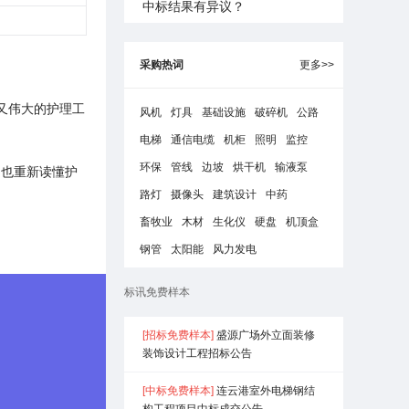
中标结果有异议？
采购热词
更多>>
凡又伟大的护理工
风机
灯具
基础设施
破碎机
公路
电梯
通信电缆
机柜
照明
监控
环保
管线
边坡
烘干机
输液泵
，也重新读懂护
路灯
摄像头
建筑设计
中药
畜牧业
木材
生化仪
硬盘
机顶盒
钢管
太阳能
风力发电
标讯免费样本
[招标免费样本]
盛源广场外立面装修
装饰设计工程招标公告
[中标免费样本]
连云港室外电梯钢结

构工程项目中标成交公告