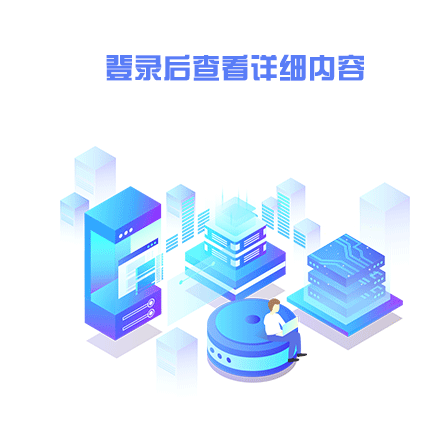
招标要求
工期1.按项目部要求进度施工。质量1.本工程质量标准为合格，按照
安全文明施工所发生的安全防护性措施、以及工程范国内的现场文明
明措施费用，如分包方达不到关要求，项目部督促后，专业分包人仍不
天)，用工数量根据项目部派工单统计，其发生的所有费用直接从结算
证每天作业面工完料尽场地清，保证专业加工区的整洁3分包方施工
背心，要用应考虑在报价中，不再单独计费，如分包方采的资金发生
4.因分包方违反有关安全施工操作规范造成的一切安全事故承包方不
中，不再单独计费，在外住宿条件及管理规定应按照总包方相关规定
处作业前必须办理弹后证，必须有可家的安全措施，并省清专职家全员
有劳务施工资质；2、安全施工许可证管理人员1.劳务分包人员必须
其他说明
招标公告明细
1
乙方同意按建设单位对本工程整体付款实际比例及节点支付进
2
工程质保金为5%，待质保期满后付至工程结算款%；
3
剩余费用全部抵顶房产或物资%；
该公告只有劳务分包商可以报价