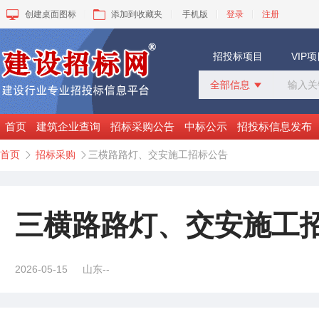
创建桌面图标
添加到收藏夹
手机版
登录
注册
招投标项目
VIP
全部信息

全部信息
招标采购
首页
建筑企业查询
招标采购公告
中标公示
招投标信息发布
中标公示
首页
招标采购
三横路路灯、交安施工招标公告


变更公告
拟建工程
建设快讯
VIP项目
三横路路灯、交安施工
询价采购
谈判采购
2026-05-15
山东--