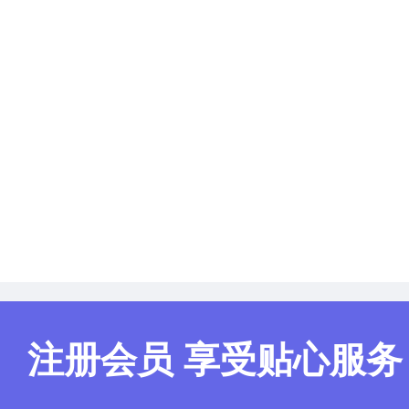
采购文件工本费公对公收取，收取单位全称：(略)
7、采购文件工本费：(略)
8、报价方式：(略)
四、中原云商招投标平台支持联系方式
登陆中原云商招投标平台（http：(略)
五、监督
红岭公司法律、财务、纪检人员对项目采购过程进行监督
六、联系方式
采购人：(略)
地址：(略)
技术联系人：(略)
商务联系人：(略)
注册会员 享受贴心服务