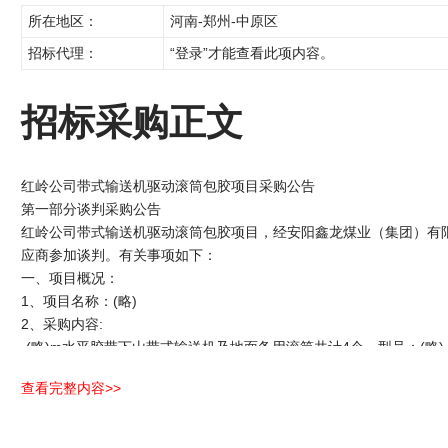
所在地区：
河南-郑州-中原区
招标代理：
“登录”才能查看此项内容。
招标采购正文
红岭公司带式输送机驱动滚筒包胶项目采购公告
第一部分谈判采购公告
红岭公司带式输送机驱动滚筒包胶项目，经安阳鑫龙煤业（集团）有
应商参加谈判。有关事项如下：
一、项目概况：
1、项目名称：(略)
2、采购内容:
-(略)m水平胶带下山带式输送机及地面备用滚筒共计4个，型号：(略)
3、本项目预算价为：(略)
查看完整内容>>
4、工期：(略)
5、质量标准：(略)
6、标段划分：(略)