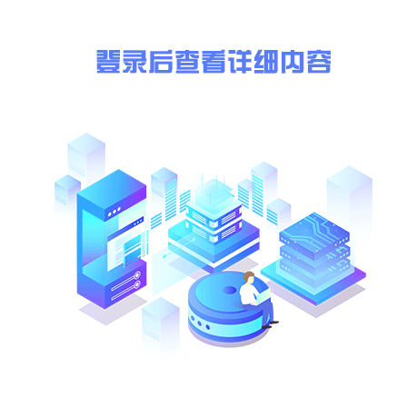
7、采购人名称：(略)
8、采购人地址：(略)
9、采购方式：(略)
二、供应商资质要求
1、供应商资质要求：(略)
2、企业业绩要求：(略)
3、投标人没有在“信用中国”网站（www.creditchina.gov.c
4、投标方需在平台资质审查环节中提供缴纳投标保证金的证明材料
注：(略)
三、报名、报价、保证金、工本费
1、发布公告的媒介
本次采购采取谈判采购方式，在“中原云商电子招标平台”（http：(略)
2、报名方式：(略)
3、开始时间（报名/报价）：(略)
4、现场勘察时间：(略)
5、谈判时间及地点：(略)
6、投标保证金
响应人需线上公对公缴纳响应保证金(略)元。上述保证金款项需从响
1
HNEC-XLHL(略)F(略)
红岭公司带式输送机驱动滚筒包胶项