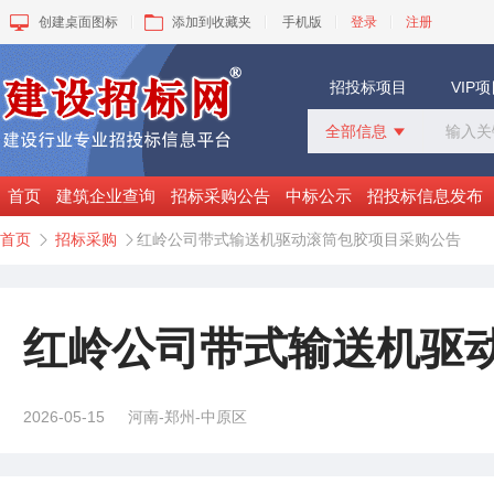
创建桌面图标
添加到收藏夹
手机版
登录
注册
招投标项目
VIP
全部信息

全部信息
招标采购
首页
建筑企业查询
招标采购公告
中标公示
招投标信息发布
中标公示
首页
招标采购
红岭公司带式输送机驱动滚筒包胶项目采购公告


变更公告
拟建工程
建设快讯
VIP项目
红岭公司带式输送机驱
询价采购
谈判采购
2026-05-15
河南-郑州-中原区