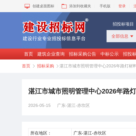
创建桌面图标
添加到收藏夹
手机版
登录
招投标项目
全部信息

全部信息
招标采购
首页
建筑企业查询
招标采购公告
中标公示
招投
中标公示
首页
招标采购
湛江市城市照明管理中心2026年路灯材


变更公告
拟建工程
建设快讯
VIP项目
湛江市城市照明管理中心2026年路
询价采购
谈判采购
2026-05-15
广东-湛江-赤坎区
所在地区：
广东-湛江-赤坎区