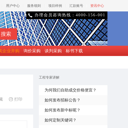
用户中心
服务细则
项目样例
汇款账号
资讯中心
办理会员咨询热线：4000-156-001

筑企业并购
询价采购
谈判采购
标书下载
工程专家讲解
为何我们自助成交价格便宜？
藏
打印

如何发布招标公告？
如何发布新中标呢？
如何定制关键词？