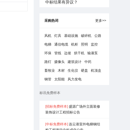
中标结果有异议？
采购热词
更多>>
风机
灯具
基础设施
破碎机
公路
电梯
通信电缆
机柜
照明
监控
环保
管线
边坡
烘干机
输液泵
路灯
摄像头
建筑设计
中药
畜牧业
木材
生化仪
硬盘
机顶盒
钢管
太阳能
风力发电
标讯免费样本
[招标免费样本]
盛源广场外立面装修
装饰设计工程招标公告
[中标免费样本]
连云港室外电梯钢结
构工程项目中标成交公告