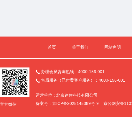
宿迁高新智谷项目工程总承包（EPC）项目
通风专业分包
询比采购
首页
关于我们
网站声明
办理会员咨询热线：4000-156-001

售后服务（已付费客户服务）：4000-156-001

运营单位：北京建住科技有限公司
备案号：
京ICP备2025145389号-9
京公网安备11011
官方微信
(略)年5月(略)日