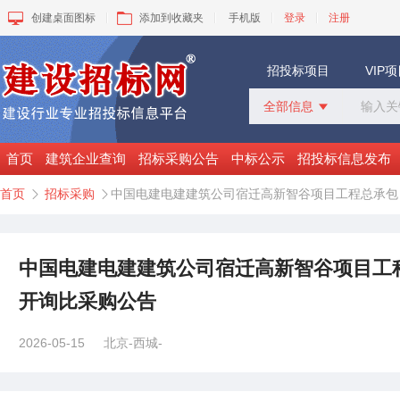
创建桌面图标
添加到收藏夹
手机版
登录
注册
招投标项目
VIP
全部信息

全部信息
招标采购
首页
建筑企业查询
招标采购公告
中标公示
招投标信息发布
中标公示
首页
招标采购
中国电建电建建筑公司宿迁高新智谷项目工程总承包


变更公告
拟建工程
建设快讯
VIP项目
中国电建电建建筑公司宿迁高新智谷项目工
询价采购
开询比采购公告
谈判采购
2026-05-15
北京-西城-