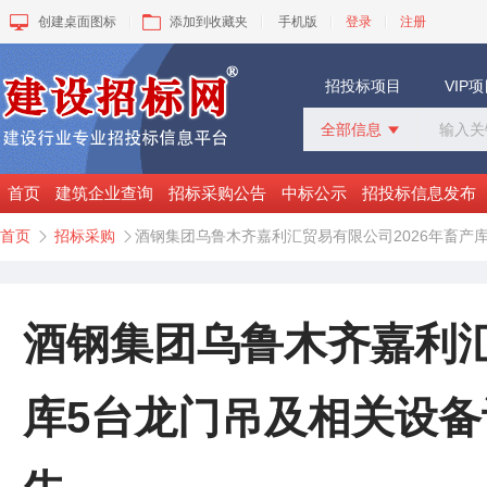
创建桌面图标
添加到收藏夹
手机版
登录
注册
招投标项目
VIP
全部信息

全部信息
招标采购
首页
建筑企业查询
招标采购公告
中标公示
招投标信息发布
中标公示
首页
招标采购
酒钢集团乌鲁木齐嘉利汇贸易有限公司2026年畜产


变更公告
拟建工程
建设快讯
VIP项目
酒钢集团乌鲁木齐嘉利汇
询价采购
谈判采购
库5台龙门吊及相关设