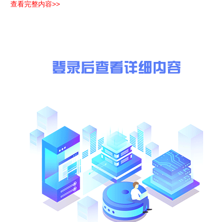
查看完整内容>>
本项目最高限价（不含税价）为：(略)
四、响应人资格要求
1.响应人须是在中华人民共和国境内注册的法人或其他组织，持有有
2.响应人须具有国家市场监督管理总局颁发的《特种设备生产许可证
3.响应人近3年（合同签订时间在(略)年5月1日至询比申请截止时
4.信誉要求：(略)
5.信用要求
（1）截止本项目采购公告发布之日止，响应人未被列入“信用中国（http
（2）截止本项目采购公告发布之日止，响应人的的法定代表人未被列入“信
6.其他要求
（1）单位负责人为同一人或者存在控股、管理关系的不同单位，不
（2）与采购人存在利害关系可能影响采购公正性的法人、其他组织
7.本次采购不接受联合体。
注：(略)
（2）响应人起重机维保项目业绩证明材料：(略)
五、 采购需求文件的获取
1.本次询比采购公告在《洛阳交通投资集团有限公司官网》（https：(
特别提醒各响应人：(略)
2.凡有意参加询比者，请于(略)年5月(略)日至(略)年5月(略)日（法