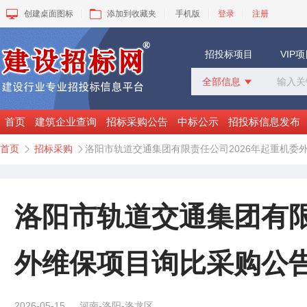
创建桌面图标
添加到收藏夹
手机版
登录
注册
招投标项目
VIP
全部信息

全部信息
招标采购
首页
建筑企业查询
招标采购公告
中标公示
招投标信息发布
中标公示
首页
招标采购
洛阳市轨道交通集团有限责任公司2026年起重机委


变更公告
拟建工程
建设快讯
VIP项目
洛阳市轨道交通集团有限
询价采购
谈判采购
外维保项目询比采购公
2026-05-15
河南-洛阳-洛龙区