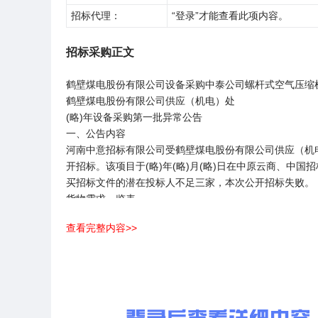
招标代理：
“登录”才能查看此项内容。
招标采购正文
鹤壁煤电股份有限公司设备采购中泰公司螺杆式空气压缩
鹤壁煤电股份有限公司供应（机电）处
(略)年设备采购第一批异常公告
一、公告内容
河南中意招标有限公司受鹤壁煤电股份有限公司供应（机
开招标。该项目于(略)年(略)月(略)日在中原云商、中国
买招标文件的潜在投标人不足三家，本次公开招标失败。
货物需求一览表
标包
设备名称
规格型号
单位
查看完整内容>>
螺杆式空气压
1
≥(略)m3/min
套
缩机
4
带式输送机
DSJ(略)/2×(略)
部