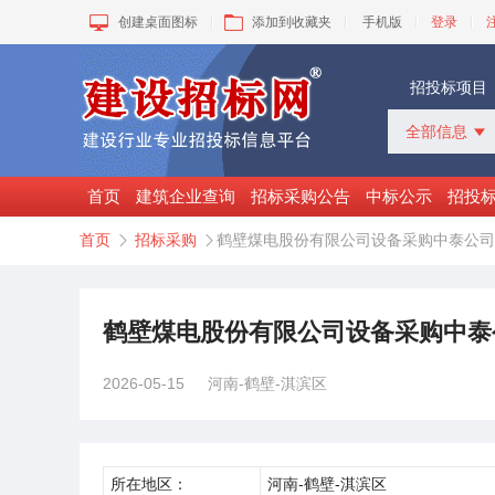
创建桌面图标
添加到收藏夹
手机版
登录
招投标项目
全部信息

全部信息
招标采购
首页
建筑企业查询
招标采购公告
中标公示
招投
中标公示
首页
招标采购
鹤壁煤电股份有限公司设备采购中泰公司


变更公告
拟建工程
建设快讯
VIP项目
鹤壁煤电股份有限公司设备采购中泰
询价采购
谈判采购
2026-05-15
河南-鹤壁-淇滨区
所在地区：
河南-鹤壁-淇滨区