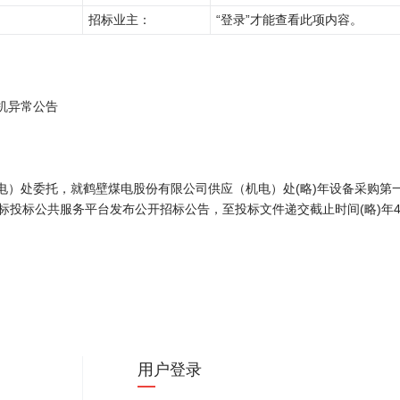
招标业主：
“登录”才能查看此项内容。
机异常公告
电）处委托，就鹤壁煤电股份有限公司供应（机电）处(略)年设备采购第
招标投标公共服务平台发布公开招标公告，至投标文件递交截止时间(略)年4
投标服务费
保证
数量
交货期
交货地址
（元）
（元
合同签订
招标人指定
1
(略)
(略)
(略)日
地点
用户登录
合同签订
招标人指定
2
(略)
(略)
(略)日
地点