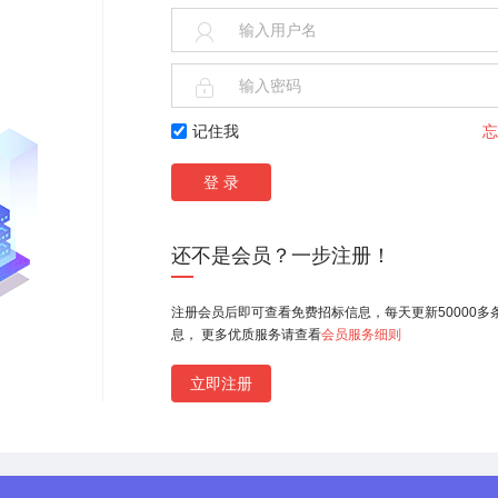
签订
招标人指定

六矿
日
地点

招投标监督组
记住我
忘
还不是会员？一步注册！
注册会员后即可查看免费招标信息，每天更新50000多
息， 更多优质服务请查看
会员服务细则
立即注册