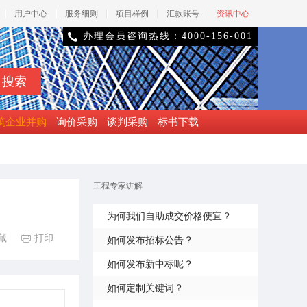
用户中心
服务细则
项目样例
汇款账号
资讯中心
办理会员咨询热线：4000-156-001

筑企业并购
询价采购
谈判采购
标书下载
工程专家讲解
为何我们自助成交价格便宜？
藏
打印

如何发布招标公告？
如何发布新中标呢？
如何定制关键词？