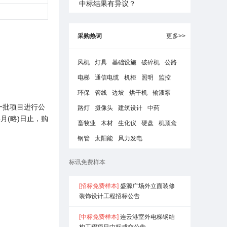
中标结果有异议？
采购热词
更多>>
风机
灯具
基础设施
破碎机
公路
电梯
通信电缆
机柜
照明
监控
环保
管线
边坡
烘干机
输液泵
一批项目进行公
路灯
摄像头
建筑设计
中药
月(略)日止，购
畜牧业
木材
生化仪
硬盘
机顶盒
钢管
太阳能
风力发电
金
备注
标讯免费样本
）
中泰公
[招标免费样本]
盛源广场外立面装修
司
装饰设计工程招标公告
[中标免费样本]
连云港室外电梯钢结
六矿
构工程项目中标成交公告