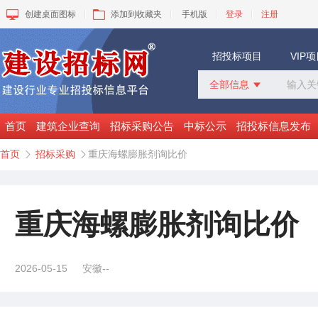
创建桌面图标
添加到收藏夹
手机版
登录
注册
招投标项目
VIP
全部信息

全部信息
招标采购
首页
建筑企业查询
招标采购公告
中标公示
招投标信息发布
中标公示
首页
招标采购
重庆海螺膨胀剂询比价


变更公告
拟建工程
建设快讯
VIP项目
重庆海螺膨胀剂询比价
询价采购
谈判采购
2026-05-15
安徽--