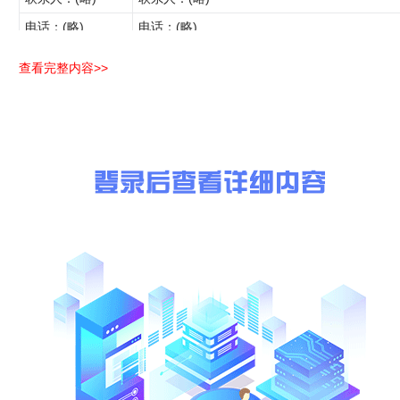
电话：(略)
电话：(略)
龙泉城乡发展一体化提升改造项目——东互通
标段（包）名称:
查看完整内容>>
（市政工程）
澄清、修改对象:
招标公告
澄清、修改内容要
无
点:
行政监督机构:
龙泉市住房和城乡建设局
信息来源:
丽水市公共资源交易平台（点击跳转）