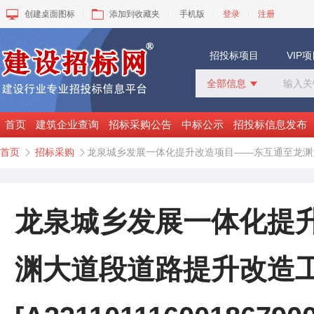
创建桌面图标
添加到收藏夹
手机版
登录
注册
招投标项目
VIP
全部信息

全部信息
招标采购
首页
建筑企业查询
招标采购公告
中标公示
招投标信息发布
中标公示
首页
招标采购
龙泉城乡发展一体化提升改造项目——东互通至龙渊大道段道路


变更公告
拟建工程
建设快讯
VIP项目
龙泉城乡发展一体化提
询价采购
谈判采购
渊大道段道路提升改造