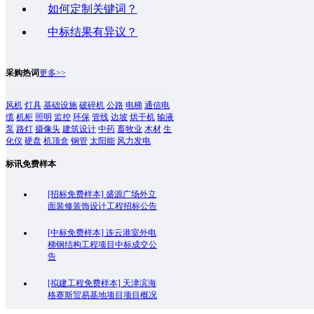
如何定制关键词？
中标结果有异议？
采购热词
更多>>
风机
灯具
基础设施
破碎机
公路
电梯
通信电
缆
机柜
照明
监控
环保
管线
边坡
烘干机
输液
泵
路灯
摄像头
建筑设计
中药
畜牧业
木材
生
化仪
硬盘
机顶盒
钢管
太阳能
风力发电
标讯免费样本
[招标免费样本]
盛源广场外立
面装修装饰设计工程招标公告
[中标免费样本]
连云港室外电
梯钢结构工程项目中标成交公
告
[拟建工程免费样本]
天津滨海
格赛斯贸易基地项目项目概况