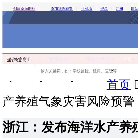
创建桌面图标
添加到收藏夹
手机版
登录
注册
网
招投标项目
VIP项目跟进
项目企业库
首页
全部信息

VIP项
全部信
首页
询价采购
谈判采购
标书下载
息
招标采
产养殖气象灾害风险预警
购
中标公
示
浙江：发布海洋水产养
变更公
告