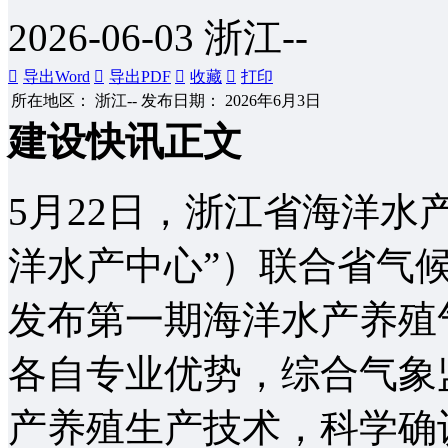
拟建工
2026-06-03
浙江--
程
建设快

导出Word

导出PDF

收藏

打印
讯
所在地区：
浙江--
发布日期：
2026年6月3日
VIP项目
建设快讯正文
询价采
购
5月22日，浙江省海洋水
谈判采
购
洋水产中心”）联合省气
发布第一期海洋水产养殖
各自专业优势，综合气象
产养殖生产技术，科学确