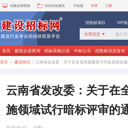
创建桌面图标
添加到收藏夹
手机版
登录
注册
招投标项目
VIP
全部信息

全部信息
招标采购
首页
建筑企业查询
招标采购公告
中标公示
招投标信息发布
中标公示
首页
建设快讯
云南省发改委：关于在全省房屋建筑与市政基础设施


变更公告
拟建工程
建设快讯
VIP项目
云南省发改委：关于在
询价采购
谈判采购
施领域试行暗标评审的
2026-06-03
云南--