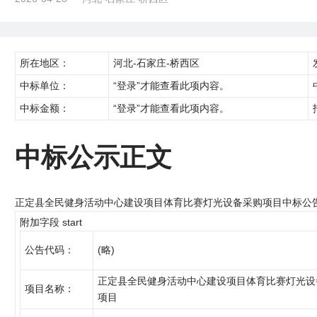
所在地区：
河北-石家庄-桥西区
中标单位：
“登录”才能查看此项内容。
中标金额：
“登录”才能查看此项内容。
中标公示正文
正定县全民健身活动中心建设项目体育比赛灯光设备采购项目中标公告V(略)
附加字段 start
公告代码：
(略)
正定县全民健身活动中心建设项目体育比赛灯光设
项目名称：
项目