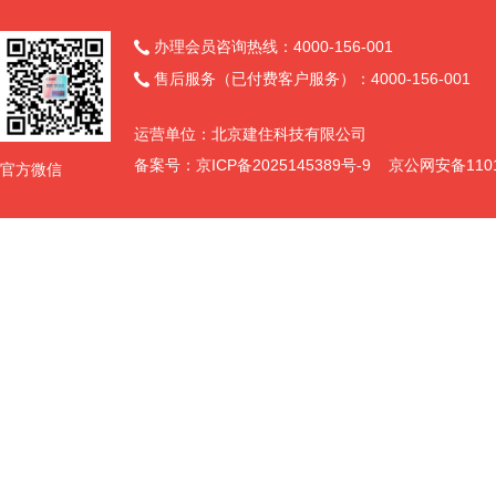
办理会员咨询热线：4000-156-001

售后服务（已付费客户服务）：4000-156-001

运营单位：北京建住科技有限公司
备案号：
京ICP备2025145389号-9
京公网安备11011
官方微信