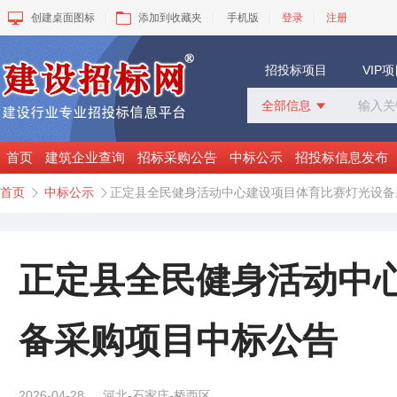
创建桌面图标
添加到收藏夹
手机版
登录
注册
招投标项目
VIP
全部信息

全部信息
招标采购
首页
建筑企业查询
招标采购公告
中标公示
招投标信息发布
中标公示
首页
中标公示
正定县全民健身活动中心建设项目体育比赛灯光设备


变更公告
拟建工程
建设快讯
VIP项目
正定县全民健身活动中
询价采购
谈判采购
备采购项目中标公告
2026-04-28
河北-石家庄-桥西区