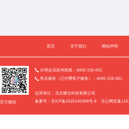
十一、联系方式<>
采购人：(略)<>
项目联系人：(略)<>
地址：(略)<>
<>
代理机构：(略)<>
项目联系人：(略)<>
首页
关于我们
网站声明
地址：(略)<>
<>
办理会员咨询热线：4000-156-001

售后服务（已付费客户服务）：4000-156-001

运营单位：北京建住科技有限公司
备案号：
京ICP备2025145389号-9
京公网安备11011
官方微信
查看完整内容>>