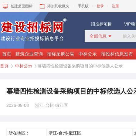
创建桌面图标
添加到收藏夹
手机版
登录
注册
招投标项目
VIP
全部信息

全部信息
招标采购
首页
建筑企业查询
招标采购公告
中标公示
招投标信息发布
中标公示
首页
中标公示
幕墙四性检测设备采购项目的中标候选人公示


变更公告
拟建工程
建设快讯
VIP项目
幕墙四性检测设备采购项目的中标候选人公
询价采购
谈判采购
2026-05-08
浙江-台州-椒江区
所在地区：
浙江-台州-椒江区