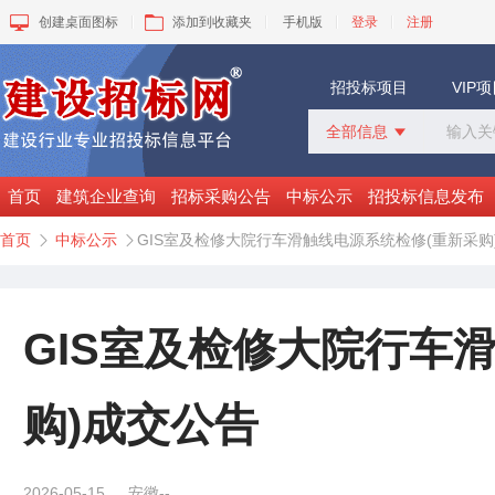
创建桌面图标
添加到收藏夹
手机版
登录
注册
招投标项目
VIP
全部信息

全部信息
招标采购
首页
建筑企业查询
招标采购公告
中标公示
招投标信息发布
中标公示
首页
中标公示
GIS室及检修大院行车滑触线电源系统检修(重新采购


变更公告
拟建工程
建设快讯
VIP项目
GIS室及检修大院行车
询价采购
谈判采购
购)成交公告
2026-05-15
安徽--