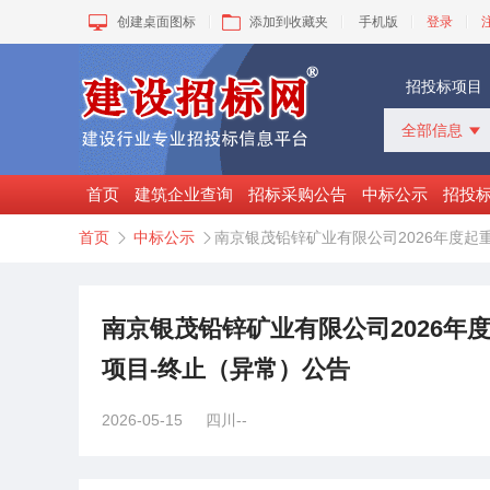
创建桌面图标
添加到收藏夹
手机版
登录
招投标项目
全部信息

全部信息
招标采购
首页
建筑企业查询
招标采购公告
中标公示
招投
中标公示
首页
中标公示
南京银茂铅锌矿业有限公司2026年度起


变更公告
拟建工程
建设快讯
VIP项目
南京银茂铅锌矿业有限公司2026年
询价采购
项目-终止（异常）公告
谈判采购
2026-05-15
四川--