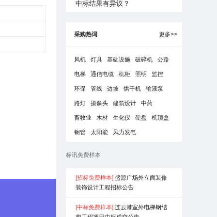
中标结果有异议？
采购热词
更多>>
风机
灯具
基础设施
破碎机
公路
电梯
通信电缆
机柜
照明
监控
环保
管线
边坡
烘干机
输液泵
路灯
摄像头
建筑设计
中药
畜牧业
木材
生化仪
硬盘
机顶盒
钢管
太阳能
风力发电
标讯免费样本
[招标免费样本]
盛源广场外立面装修
装饰设计工程招标公告
[中标免费样本]
连云港室外电梯钢结
构工程项目中标成交公告