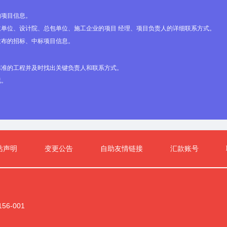
的项目信息。
单位、设计院、总包单位、施工企业的项目 经理、项目负责人的详细联系方式。
发布的招标、中标项目信息。
用户登录
标准的工程并及时找出关键负责人和联系方式。

况。

记住我
忘记
站声明
变更公告
自助友情链接
汇款账号
还不是会员？一步注册！
注册会员后即可查看免费招标信息，每天更新5000
6-001
招标信息， 更多优质服务请查看
会员服务细则