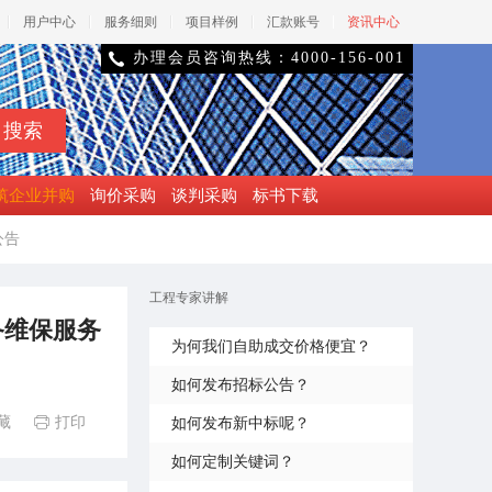
用户中心
服务细则
项目样例
汇款账号
资讯中心
办理会员咨询热线：4000-156-001

筑企业并购
询价采购
谈判采购
标书下载
公告
工程专家讲解
备维保服务
为何我们自助成交价格便宜？
如何发布招标公告？
藏
打印
如何发布新中标呢？

如何定制关键词？