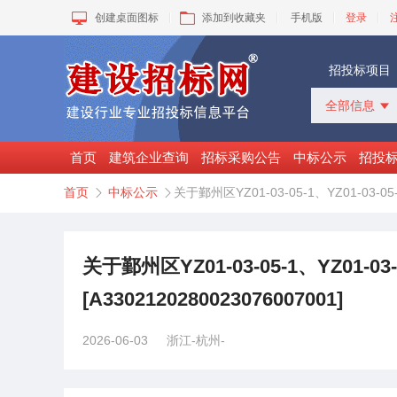
创建桌面图标
添加到收藏夹
手机版
登录
招投标项目
全部信息

全部信息
招标采购
首页
建筑企业查询
招标采购公告
中标公示
招投
中标公示
首页
中标公示
关于鄞州区YZ01-03-05-1、YZ01-03


变更公告
拟建工程
建设快讯
VIP项目
关于鄞州区YZ01-03-05-1、YZ0
询价采购
[A3302120280023076007001]
谈判采购
2026-06-03
浙江-杭州-