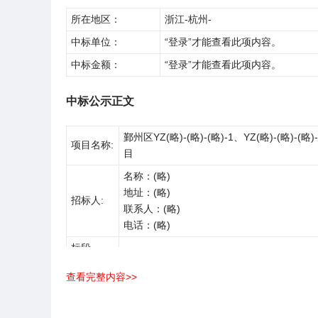
所在地区：
浙江-杭州-
中标单位：
“登录”才能查看此项内容。
中标金额：
“登录”才能查看此项内容。
中标公示正文
鄞州区YZ(略)-(略)-(略)-1、YZ(略)-(略)-(略
项目名称:
目
名称：(略)
地址：(略)
招标人:
联系人：(略)
电话：(略)
标段
鄞州区YZ(略)-(略)-(略)-1、YZ(略)-(略)-(略
（包）名
目绿化景观及附属工程（Ⅰ标段）
查看完整内容>>
称:
序号
投标人名称