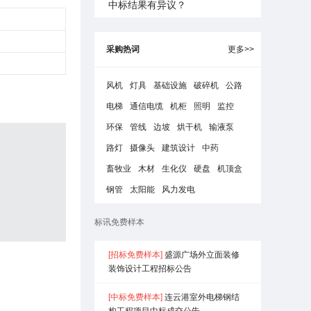
中标结果有异议？
采购热词
更多>>
风机
灯具
基础设施
破碎机
公路
电梯
通信电缆
机柜
照明
监控
环保
管线
边坡
烘干机
输液泵
路灯
摄像头
建筑设计
中药
畜牧业
木材
生化仪
硬盘
机顶盒
钢管
太阳能
风力发电
标讯免费样本
[招标免费样本]
盛源广场外立面装修
装饰设计工程招标公告
[中标免费样本]
连云港室外电梯钢结
构工程项目中标成交公告