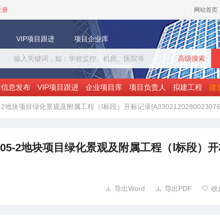
注册
网站首页
VIP项目跟进
项目企业库
高级搜索
标信息发布
VIP项目跟进
企业项目库
项目负责人
拟建工程
建
-05-2地块项目绿化景观及附属工程（Ⅰ标段）开标记录[A33021202800230760
1-03-05-2地块项目绿化景观及附属工程（Ⅰ标段）
导出Word
导出PDF
收


