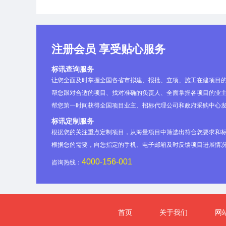
9
宏润建设集团股份有限公司
(略)
浙江欣诺生态工程有限公司
注册会员 享受贴心服务
标讯查询服务
(略)
蓝海绿业生态建设股份有限公司
让您全面及时掌握全国各省市拟建、报批、立项、施工在建项目
帮您跟对合适的项目、找对准确的负责人、全面掌握各项目的业主
(略)
宁波市建兴建业市政园林工程有限公司
帮您第一时间获得全国项目业主、招标代理公司和政府采购中心
标讯定制服务
(略)
宁波汇洲生态建设有限公司
根据您的关注重点定制项目，从海量项目中筛选出符合您要求和
根据您的需要，向您指定的手机、电子邮箱及时反馈项目进展情
(略)
宁波一澍景观工程有限公司
4000-156-001
咨询热线：
(略)
杭州金锄市政园林工程有限公司
首页
关于我们
网
(略)
宁波市天莱园林建设工程有限公司