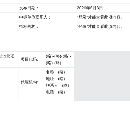
发布日期：
2026年6月3日
中标单位联系人：
“登录”才能查看此项内容。
招标机构：
“登录”才能查看此项内容。
)-2地块项
(略)-(略)-(略)-
项目代码:
(略)-(略)
名称：(略)
地址：(略)
代理机构:
联系人：(略)
电话：(略)
)-2地块项
标段（包）
A(略)
编号:
投标工期（交
投标报价
质量承诺