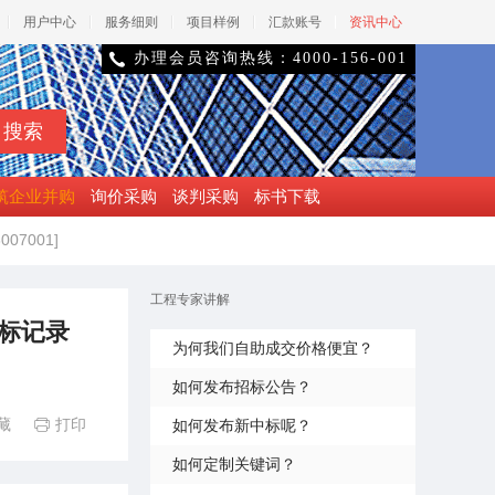
用户中心
服务细则
项目样例
汇款账号
资讯中心
办理会员咨询热线：4000-156-001

筑企业并购
询价采购
谈判采购
标书下载
07001]
工程专家讲解
开标记录
为何我们自助成交价格便宜？
如何发布招标公告？
藏
打印
如何发布新中标呢？

如何定制关键词？