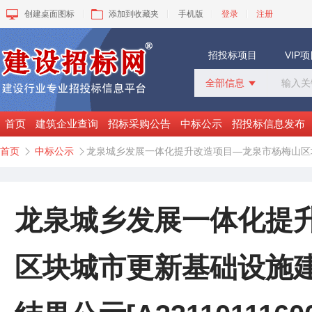
创建桌面图标
添加到收藏夹
手机版
登录
注册
招投标项目
VIP
全部信息

全部信息
招标采购
首页
建筑企业查询
招标采购公告
中标公示
招投标信息发布
中标公示
首页
中标公示
龙泉城乡发展一体化提升改造项目—龙泉市杨梅山区块城市更


变更公告
拟建工程
建设快讯
VIP项目
龙泉城乡发展一体化提
询价采购
谈判采购
区块城市更新基础设施