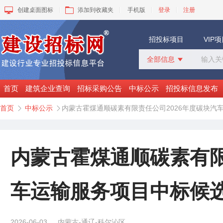
创建桌面图标
添加到收藏夹
手机版
登录
注册
招投标项目
VIP
全部信息

全部信息
招标采购
首页
建筑企业查询
招标采购公告
中标公示
招投标信息发布
中标公示
首页
中标公示
内蒙古霍煤通顺碳素有限责任公司2026年度碳块汽


变更公告
拟建工程
建设快讯
VIP项目
内蒙古霍煤通顺碳素有限
询价采购
谈判采购
车运输服务项目中标候
2026-06-03
内蒙古-通辽-科尔沁区