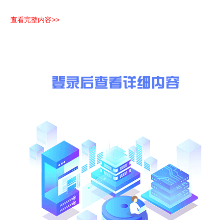
查看完整内容>>
运输
名次
单位
提货地
（货
内蒙
通辽市双雁物流
通辽市内蒙古霍煤通顺碳素
1
鸿骏
有限公司
有限责任公司
期、
通辽市顺玺物流
2
有限公司
通辽市勇大物流
3
有限公司
合计总价
￥：(略)
二、提交异议的渠道和方式
公示期间，如对公示对象的评标结果有异议，应当在中标候选人公示
提供有效线索、投诉事项的基本事实、相关证明材料、异议人名称、
三、联系方式