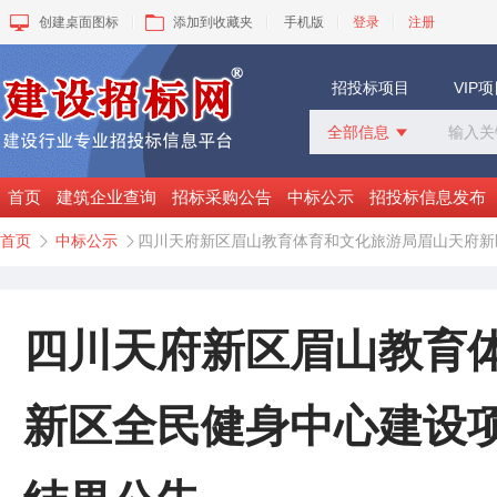
创建桌面图标
添加到收藏夹
手机版
登录
注册
招投标项目
VIP
全部信息

全部信息
招标采购
首页
建筑企业查询
招标采购公告
中标公示
招投标信息发布
中标公示
首页
中标公示
四川天府新区眉山教育体育和文化旅游局眉山天府新


变更公告
拟建工程
建设快讯
VIP项目
四川天府新区眉山教育
询价采购
谈判采购
新区全民健身中心建设