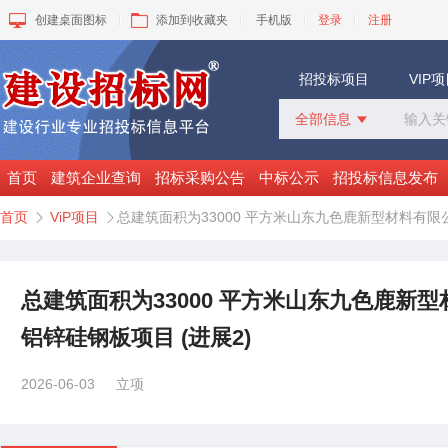
创建桌面图标
添加到收藏夹
手机版
登录
注册
招投标项目
VIP
全部信息

全部信息
招标采购
首页
建筑企业查询
招标采购公告
中标公示
招投标信息发布
中标公示
首页
ViP项目
总建筑面积为33000 平方米山东九色鹿新型材料有限


变更公告
拟建工程
建设快讯
VIP项目
总建筑面积为33000 平方米山东九色鹿新
询价采购
铝锌硅钢板项目 (进展2)
谈判采购
2026-06-03
立项